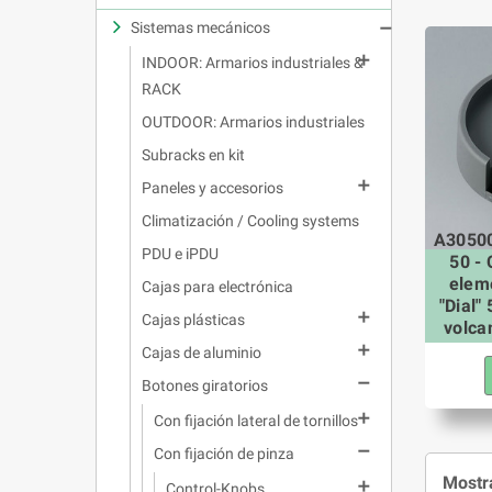
Sistemas mecánicos


INDOOR: Armarios industriales &
RACK
OUTDOOR: Armarios industriales
Subracks en kit

Paneles y accesorios
Climatización / Cooling systems
A3050
PDU e iPDU
50 - 
elem
Cajas para electrónica
"Dial"

Cajas plásticas
volcan

Cajas de aluminio

Botones giratorios

Con fijación lateral de tornillos

Con fijación de pinza
Mostra

Control-Knobs