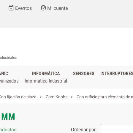
Eventos
Mi cuenta
ndustriales
ANIC
INFORMÁTICA
SENSORES
INTERRUPTORE
canizados
Informática Industrial


Con fijación de pinza
Com-Knobs
Con orificio para elemento de m
0 MM
oductos.
Ordenar por: