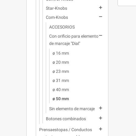

Star-Knobs

Com-Knobs
ACCESORIOS

Con orificio para elemento
de marcaje "Dial"
ø 16 mm
ø 20 mm
ø 23 mm
ø 31 mm
ø 40 mm
ø 50 mm

Sin elemento de marcaje

Botones combinados

Prensaestopas / Conductos