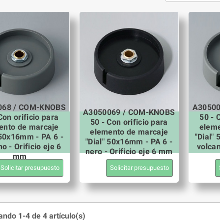
068 / COM-KNOBS
A30500
A3050069 / COM-KNOBS
Con orificio para
50 - 
50 - Con orificio para
ento de marcaje
eleme
elemento de marcaje
 50x16mm - PA 6 -
"Dial"
"Dial" 50x16mm - PA 6 -
o - Orificio eje 6
volcan
nero - Orificio eje 6 mm
mm
Solicitar presupuesto
Solicitar presupuesto
ndo 1-4 de 4 artículo(s)