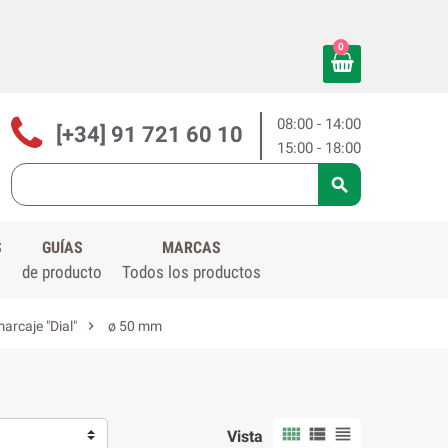
0
08:00 - 14:00
[+34] 91 721 60 10
15:00 - 18:00

S
GUÍAS
MARCAS
de producto
Todos los productos

arcaje "Dial"
ø 50 mm



Vista