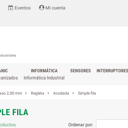
Eventos
Mi cuenta
ndustriales
ANIC
INFORMÁTICA
SENSORES
INTERRUPTORE
canizados
Informática Industrial



aso 2,00 mm
Regleta
Acodada
Simple fila
LE FILA
oductos.
Ordenar por: