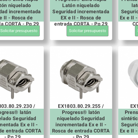
tón niquelado
Latón niquelado
la
dad incrementada
Seguridad incrementada
Seguri
e II - Rosca de
EX e II - Rosca de
Ex e II
da CORTA - Pg 29
entrada CORTA - Pg 29
CO
Solicitar presupuesto
Solicitar presupuesto
03.80.29.230 /
EX1803.80.29.255 /
EX1
ogress® latón
Progress® latón
Pren
elado Seguridad
niquelado Seguridad
sintét
mentada Ex e II -
incrementada Ex e II -
Seguri
de entrada CORTA
Rosca de entrada CORTA
Ex e II
- Pg 29
- Pg 29