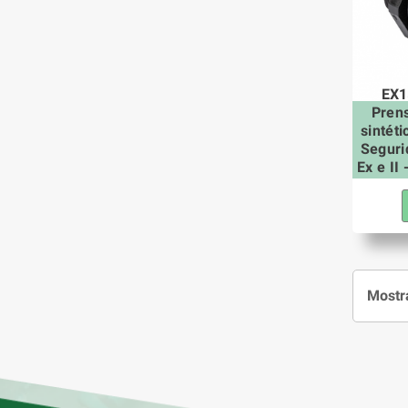
EX1
Pren
sintét
Seguri
Ex e II
Mostra