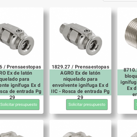
6 / Prensaestopas
1829.27 / Prensaestopas
8710.
O Ex de latón
AGRO Ex de latón
bloq
iquelado para
niquelado para
ignífug
ente ignífuga Ex d
envolvente ignífuga Ex d
Ex d
osca de entrada Pg
IIC - Rosca de entrada Pg
e
29
29
Solicitar presupuesto
Solicitar presupuesto