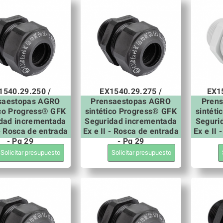
1540.29.250 /
EX1540.29.275 /
EX1
saestopas AGRO
Prensaestopas AGRO
Pren
ico Progress® GFK
sintético Progress® GFK
sintét
dad incrementada
Seguridad incrementada
Seguri
 - Rosca de entrada
Ex e II - Rosca de entrada
Ex e II
- Pg 29
- Pg 29
Solicitar presupuesto
Solicitar presupuesto