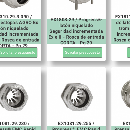
310.29.3.090 /
EX1811
EX1803.29 / Progress®
aestopas AGRO Ex
de lat
latón niquelado
tón niquelado
trom
Seguridad incrementada
dad incrementada
increm
Ex e II - Rosca de entrada
 - Rosca de entrada
Rosca 
CORTA - Pg 29
ORTA - Pg 29
Solicitar presupuesto
Solicitar presupuesto
1081.29.230 /
EX1081.29.255 /
EX1
ress® EMC Rapid
Progress® EMC Rapid
Prensa