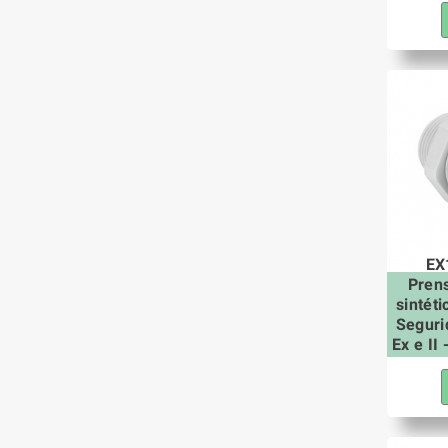
EX
Pren
sintét
Seguri
Ex e II