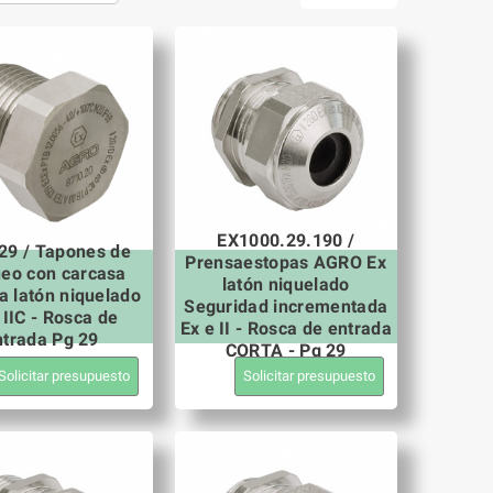
EX1000.29.190 /
29 / Tapones de
Prensaestopas AGRO Ex
ueo con carcasa
latón niquelado
a latón niquelado
Seguridad incrementada
 IIC - Rosca de
Ex e II - Rosca de entrada
ntrada Pg 29
CORTA - Pg 29
Solicitar presupuesto
Solicitar presupuesto