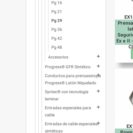
Pg 16
Pg 21
EX1
Pg 29
Prens
la
Pg 36
Seguri
Pg 42
Ex e II
C
Pg 48

Accesorios

Progress® GFR Sintético

Conductos para prensaestopa
Progress® Latón Niquelado

Syntec® con tecnología
laminar

Entradas especiales para
cable

Entradas de cable especiales:
EX
sintéticas
Prog