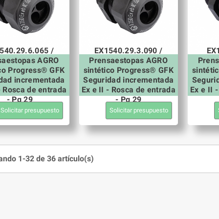
540.29.6.065 /
EX1540.29.3.090 /
EX1
saestopas AGRO
Prensaestopas AGRO
Pren
ico Progress® GFK
sintético Progress® GFK
sintét
dad incrementada
Seguridad incrementada
Seguri
 - Rosca de entrada
Ex e II - Rosca de entrada
Ex e II
- Pg 29
- Pg 29
Solicitar presupuesto
Solicitar presupuesto
ndo 1-32 de 36 artículo(s)