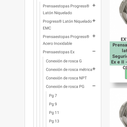

Prensaestopas Progress®
Latón Niquelado

Progress® Latón Niquelado
EMC

Prensaestopas Progress®
EX
Acero Inoxidable
Prens
la

Prensaestopas Ex
Seguri
Conexión de rosca G
Ex e II
C

Conexión de rosca métrica
Conexión de rosca NPT

Conexión de rosca PG
Pg 7
Pg 9
Pg 11
Pg 13