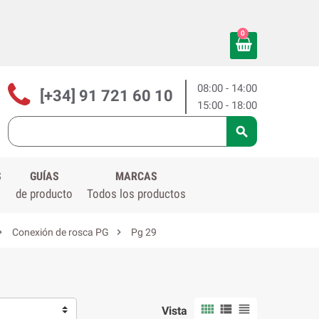
0
08:00 - 14:00
[+34] 91 721 60 10
15:00 - 18:00

S
GUÍAS
MARCAS
de producto
Todos los productos


Conexión de rosca PG
Pg 29



Vista