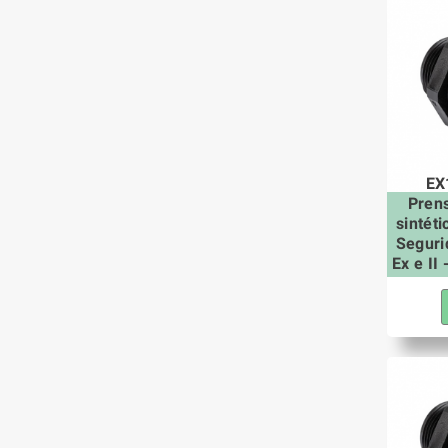
EX
Pren
sintét
Seguri
Ex e II