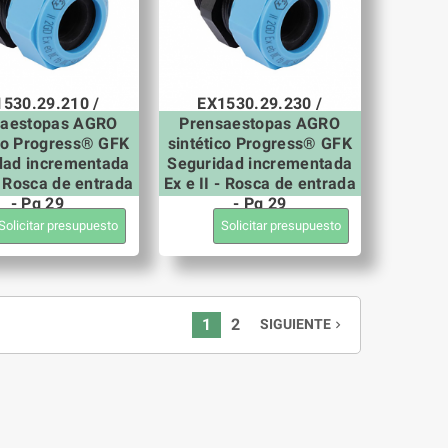
530.29.210 /
EX1530.29.230 /
saestopas AGRO
Prensaestopas AGRO
ico Progress® GFK
sintético Progress® GFK
dad incrementada
Seguridad incrementada
 - Rosca de entrada
Ex e II - Rosca de entrada
- Pg 29
- Pg 29
Solicitar presupuesto
Solicitar presupuesto
1
2
SIGUIENTE
