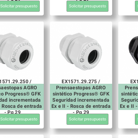
Solicitar presupuesto
Solicitar presupuesto
1571.29.250 /
EX1571.29.275 /
EX1
saestopas AGRO
Prensaestopas AGRO
Pren
ico Progress® GFK
sintético Progress® GFK
sintét
dad incrementada
Seguridad incrementada
Seguri
 - Rosca de entrada
Ex e II - Rosca de entrada
Ex e II
- Pg 29
- Pg 29
Solicitar presupuesto
Solicitar presupuesto