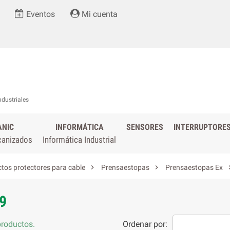
Eventos
Mi cuenta
ndustriales
ANIC
INFORMÁTICA
SENSORES
INTERRUPTORE
canizados
Informática Industrial


tos protectores para cable
Prensaestopas
Prensaestopas Ex
9
roductos.
Ordenar por: