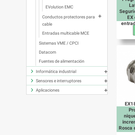
La
EVolution EMC
Seguri

EX 
Conductos protectores para
entra
cable
Entradas multicable MCE
Sistemas VME / CPCI
Datacom
Fuentes de alimentación
Informática industrial

Sensores e interruptores

Aplicaciones

EX18
Pr
niqu
incre
Rosca 