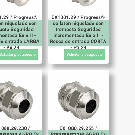
.29 / Progress®
EX1801.29 / Progress®
ón niquelado con
de latón niquelado con
peta Seguridad
trompeta Seguridad
entada Ex e II -
incrementada Ex e II -
de entrada LARGA
Rosca de entrada CORTA
- Pg 29
- Pg 29
Solicitar presupuesto
Solicitar presupuesto
080.29.230 /
EX1080.29.255 /
estopas AGRO Ex
Prensaestopas AGRO Ex