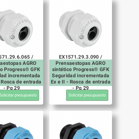
571.29.6.065 /
EX1571.29.3.090 /
saestopas AGRO
Prensaestopas AGRO
ico Progress® GFK
sintético Progress® GFK
dad incrementada
Seguridad incrementada
 - Rosca de entrada
Ex e II - Rosca de entrada
- Pg 29
- Pg 29
Solicitar presupuesto
Solicitar presupuesto