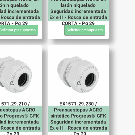
tón niquelado
latón niquelado
dad incrementada
Seguridad incrementada
 - Rosca de entrada
Ex e II - Rosca de entrada
RTA - Pg 29
CORTA - Pg 29
Solicitar presupuesto
Solicitar presupuesto
571.29.210 /
EX1571.29.230 /
saestopas AGRO
Prensaestopas AGRO
ico Progress® GFK
sintético Progress® GFK
dad incrementada
Seguridad incrementada
 - Rosca de entrada
Ex e II - Rosca de entrada
- Pg 29
- Pg 29