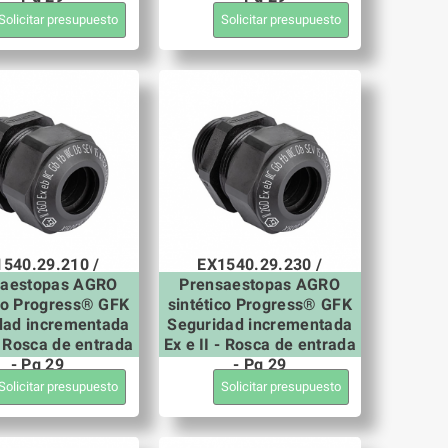
Solicitar presupuesto
Solicitar presupuesto
540.29.210 /
EX1540.29.230 /
saestopas AGRO
Prensaestopas AGRO
ico Progress® GFK
sintético Progress® GFK
dad incrementada
Seguridad incrementada
 - Rosca de entrada
Ex e II - Rosca de entrada
- Pg 29
- Pg 29
Solicitar presupuesto
Solicitar presupuesto