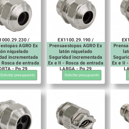
1000.29.230 /
EX1100.29.190 /
EX1
aestopas AGRO Ex
Prensaestopas AGRO Ex
Prensa
tón niquelado
latón niquelado
la
dad incrementada
Seguridad incrementada
Seguri
 - Rosca de entrada
Ex e II - Rosca de entrada
Ex e II
ORTA - Pg 29
LARGA - Pg 29
LA
Solicitar presupuesto
Solicitar presupuesto