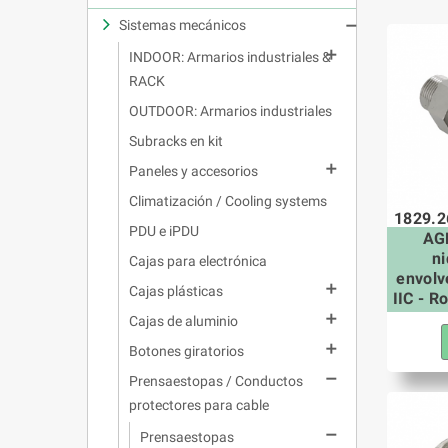
Sistemas mecánicos


INDOOR: Armarios industriales &
RACK
OUTDOOR: Armarios industriales
Subracks en kit

Paneles y accesorios
Climatización / Cooling systems
1829.2
PDU e iPDU
AGR
n
Cajas para electrónica
envolv

Cajas plásticas
IIC - R

Cajas de aluminio

Botones giratorios

Prensaestopas / Conductos
protectores para cable

Prensaestopas