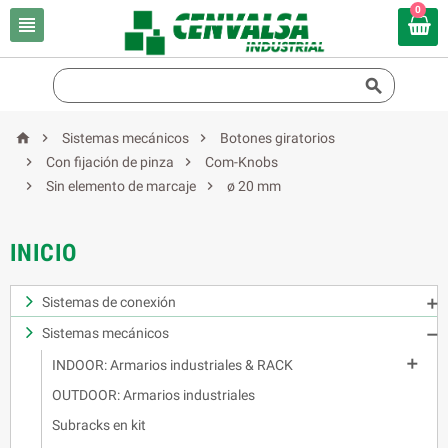
0





Sistemas mecánicos
Botones giratorios


Con fijación de pinza
Com-Knobs


Sin elemento de marcaje
ø 20 mm
INICIO
Sistemas de conexión

Sistemas mecánicos


INDOOR: Armarios industriales & RACK
OUTDOOR: Armarios industriales
Subracks en kit