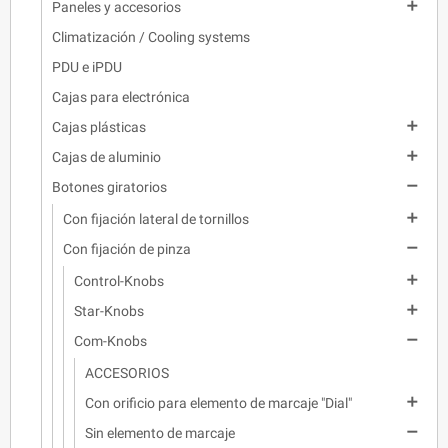

Paneles y accesorios
Climatización / Cooling systems
PDU e iPDU
Cajas para electrónica

Cajas plásticas

Cajas de aluminio

Botones giratorios

Con fijación lateral de tornillos

Con fijación de pinza

Control-Knobs

Star-Knobs

Com-Knobs
ACCESORIOS

Con orificio para elemento de marcaje "Dial"

Sin elemento de marcaje