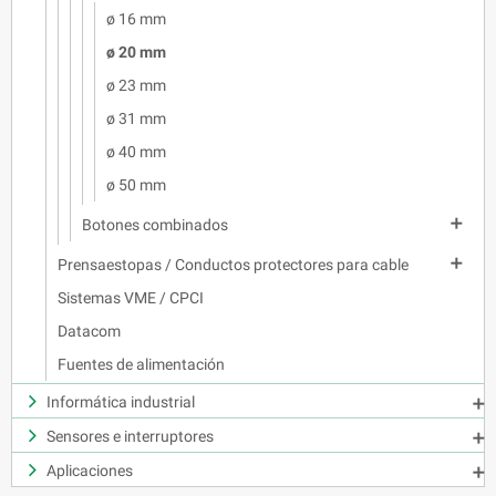
ø 16 mm
ø 20 mm
ø 23 mm
ø 31 mm
ø 40 mm
ø 50 mm

Botones combinados

Prensaestopas / Conductos protectores para cable
Sistemas VME / CPCI
Datacom
Fuentes de alimentación
Informática industrial

Sensores e interruptores

Aplicaciones
