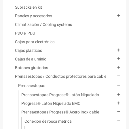
Subracks en kit

Paneles y accesorios
Climatización / Cooling systems
PDU e iPDU
Cajas para electrónica

Cajas plásticas

Cajas de aluminio

Botones giratorios

Prensaestopas / Conductos protectores para cable

Prensaestopas

Prensaestopas Progress® Latón Niquelado

Progress® Latón Niquelado EMC

Prensaestopas Progress® Acero Inoxidable

Conexión de rosca métrica