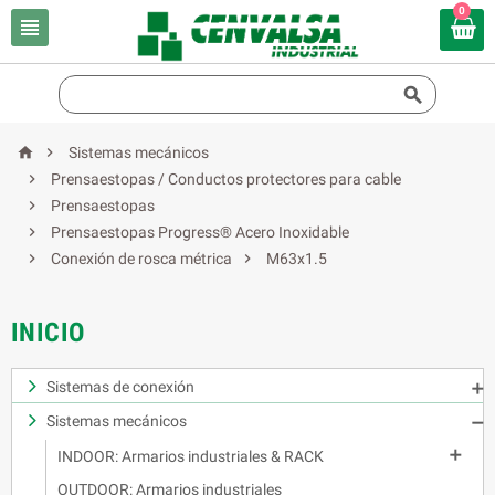
0




Sistemas mecánicos

Prensaestopas / Conductos protectores para cable

Prensaestopas

Prensaestopas Progress® Acero Inoxidable


Conexión de rosca métrica
M63x1.5
INICIO
Sistemas de conexión

Sistemas mecánicos


INDOOR: Armarios industriales & RACK
OUTDOOR: Armarios industriales