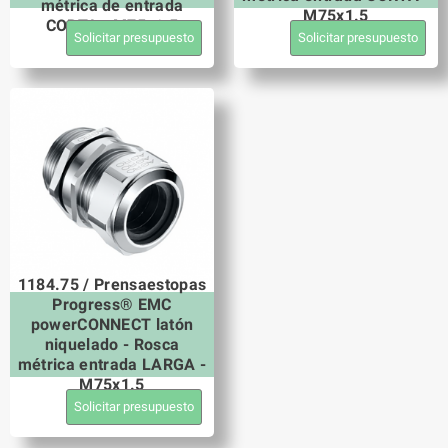
métrica de entrada
M75x1.5
CORTA - M75x1.5
Solicitar presupuesto
Solicitar presupuesto
1184.75 / Prensaestopas
Progress® EMC
powerCONNECT latón
niquelado - Rosca
métrica entrada LARGA -
M75x1.5
Solicitar presupuesto