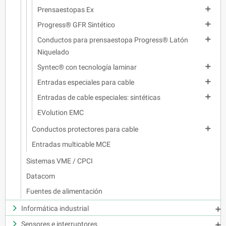

Prensaestopas Ex

Progress® GFR Sintético

Conductos para prensaestopa Progress® Latón
Niquelado

Syntec® con tecnología laminar

Entradas especiales para cable

Entradas de cable especiales: sintéticas
EVolution EMC

Conductos protectores para cable
Entradas multicable MCE
Sistemas VME / CPCI
Datacom
Fuentes de alimentación
Informática industrial

Sensores e interruptores
