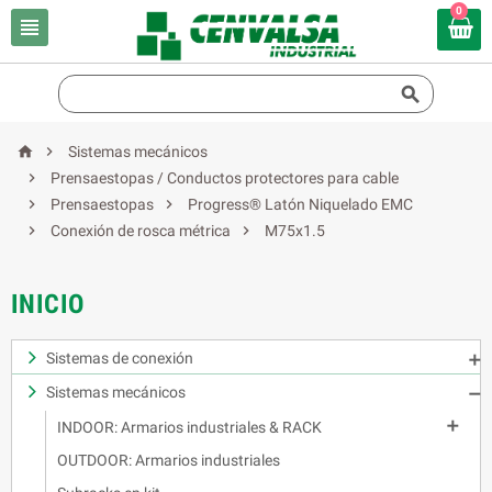
0




Sistemas mecánicos

Prensaestopas / Conductos protectores para cable


Prensaestopas
Progress® Latón Niquelado EMC


Conexión de rosca métrica
M75x1.5
INICIO
Sistemas de conexión

Sistemas mecánicos


INDOOR: Armarios industriales & RACK
OUTDOOR: Armarios industriales