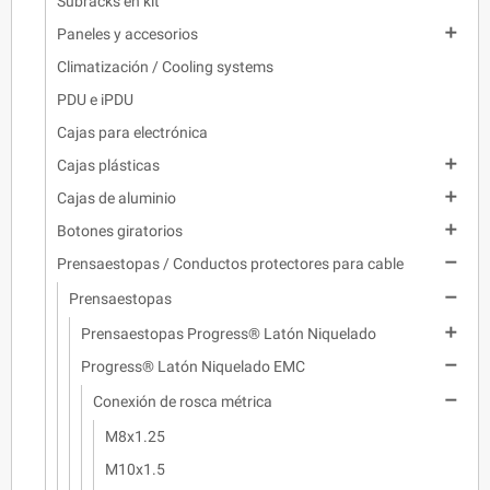
Subracks en kit

Paneles y accesorios
Climatización / Cooling systems
PDU e iPDU
Cajas para electrónica

Cajas plásticas

Cajas de aluminio

Botones giratorios

Prensaestopas / Conductos protectores para cable

Prensaestopas

Prensaestopas Progress® Latón Niquelado

Progress® Latón Niquelado EMC

Conexión de rosca métrica
M8x1.25
M10x1.5