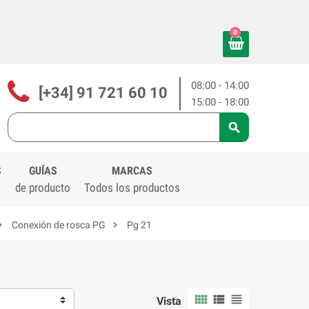
0
08:00 - 14:00
[+34] 91 721 60 10
15:00 - 18:00

S
GUÍAS
MARCAS
de producto
Todos los productos


Conexión de rosca PG
Pg 21



Vista