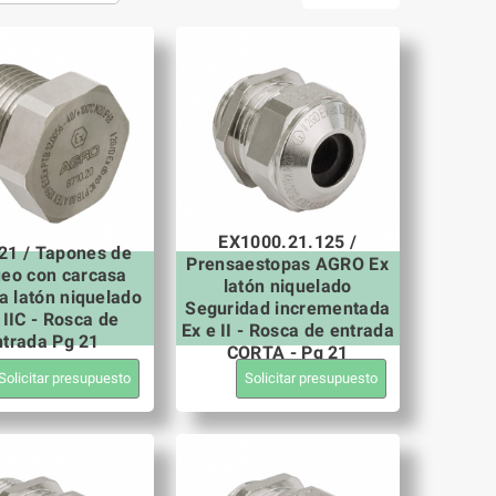
EX1000.21.125 /
21 / Tapones de
Prensaestopas AGRO Ex
ueo con carcasa
latón niquelado
a latón niquelado
Seguridad incrementada
 IIC - Rosca de
Ex e II - Rosca de entrada
ntrada Pg 21
CORTA - Pg 21
Solicitar presupuesto
Solicitar presupuesto