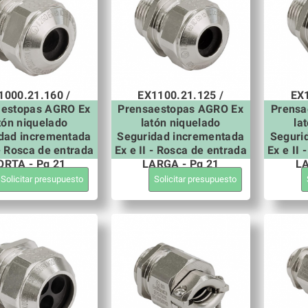
1000.21.160 /
EX1100.21.125 /
EX1
aestopas AGRO Ex
Prensaestopas AGRO Ex
Prensa
tón niquelado
latón niquelado
la
dad incrementada
Seguridad incrementada
Seguri
 - Rosca de entrada
Ex e II - Rosca de entrada
Ex e II
ORTA - Pg 21
LARGA - Pg 21
LA
Solicitar presupuesto
Solicitar presupuesto