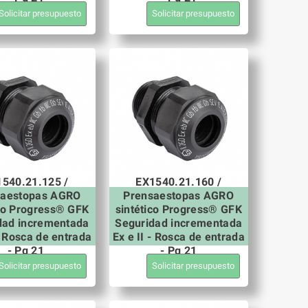
Solicitar presupuesto
Solicitar presupuesto
540.21.125 /
EX1540.21.160 /
saestopas AGRO
Prensaestopas AGRO
ico Progress® GFK
sintético Progress® GFK
dad incrementada
Seguridad incrementada
 - Rosca de entrada
Ex e II - Rosca de entrada
- Pg 21
- Pg 21
Solicitar presupuesto
Solicitar presupuesto