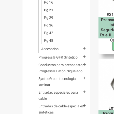
Pg 16
Pg 21
EX1
Pg 29
Prens
la
Pg 36
Seguri
Pg 42
Ex e II
C
Pg 48

Accesorios

Progress® GFR Sintético

Conductos para prensaestopa
Progress® Latón Niquelado

Syntec® con tecnología
laminar

Entradas especiales para
cable

Entradas de cable especiales:
EX
sintéticas
Prog