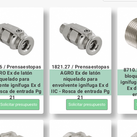
6 / Prensaestopas
1821.27 / Prensaestopas
8710.
O Ex de latón
AGRO Ex de latón
bloq
iquelado para
niquelado para
ignífug
ente ignífuga Ex d
envolvente ignífuga Ex d
Ex d
osca de entrada Pg
IIC - Rosca de entrada Pg
e
21
21
Solicitar presupuesto
Solicitar presupuesto