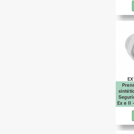
EX
Pren
sintét
Seguri
Ex e II