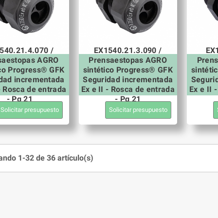
540.21.4.070 /
EX1540.21.3.090 /
EX1
saestopas AGRO
Prensaestopas AGRO
Pren
ico Progress® GFK
sintético Progress® GFK
sintét
dad incrementada
Seguridad incrementada
Seguri
 - Rosca de entrada
Ex e II - Rosca de entrada
Ex e II
- Pg 21
- Pg 21
Solicitar presupuesto
Solicitar presupuesto
ndo 1-32 de 36 artículo(s)