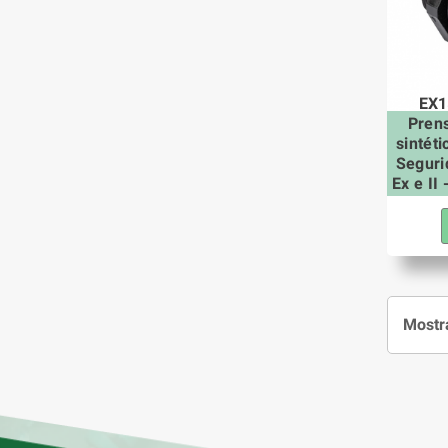
EX1
Pren
sintét
Seguri
Ex e II
Mostra