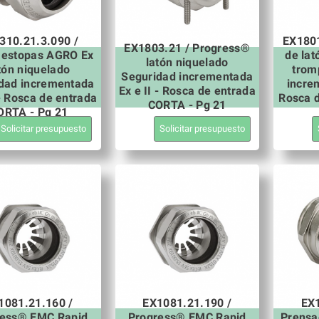
310.21.3.090 /
EX1801
EX1803.21 / Progress®
aestopas AGRO Ex
de lat
latón niquelado
tón niquelado
trom
Seguridad incrementada
dad incrementada
increm
Ex e II - Rosca de entrada
 - Rosca de entrada
Rosca 
CORTA - Pg 21
ORTA - Pg 21
Solicitar presupuesto
Solicitar presupuesto
1081.21.160 /
EX1081.21.190 /
EX1
ress® EMC Rapid
Progress® EMC Rapid
Prensa