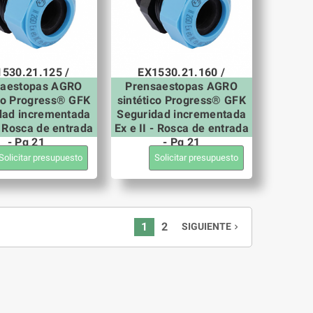
530.21.125 /
EX1530.21.160 /
saestopas AGRO
Prensaestopas AGRO
ico Progress® GFK
sintético Progress® GFK
dad incrementada
Seguridad incrementada
 - Rosca de entrada
Ex e II - Rosca de entrada
- Pg 21
- Pg 21
Solicitar presupuesto
Solicitar presupuesto
1
2
SIGUIENTE
