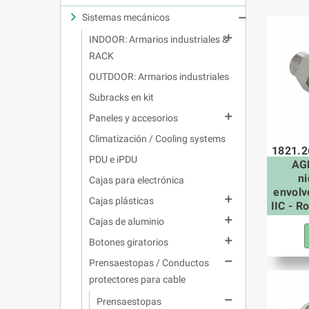
Sistemas mecánicos


INDOOR: Armarios industriales &
RACK
OUTDOOR: Armarios industriales
Subracks en kit

Paneles y accesorios
Climatización / Cooling systems
1821.2
PDU e iPDU
AGR
n
Cajas para electrónica
envolv

Cajas plásticas
IIC - R

Cajas de aluminio

Botones giratorios

Prensaestopas / Conductos
protectores para cable

Prensaestopas