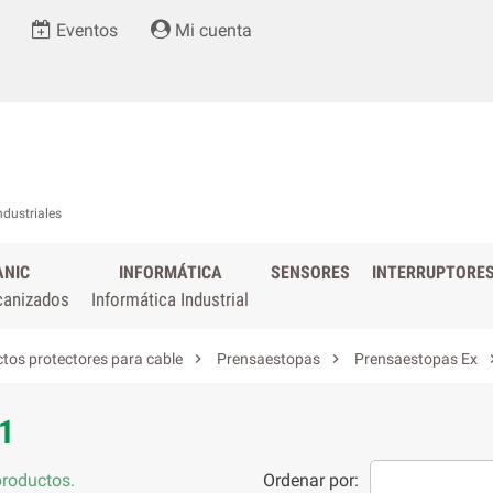
Eventos
Mi cuenta
ndustriales
ANIC
INFORMÁTICA
SENSORES
INTERRUPTORE
canizados
Informática Industrial


tos protectores para cable
Prensaestopas
Prensaestopas Ex
1
roductos.
Ordenar por: