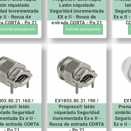
tón niquelado
Latón niquelado
la
dad incrementada
Seguridad incrementada
Seguri
e II - Rosca de
EX e II - Rosca de
Ex e II
da CORTA - Pg 21
entrada CORTA - Pg 21
CO
Solicitar presupuesto
Solicitar presupuesto
03.80.21.160 /
EX1803.80.21.190 /
EX1
ogress® latón
Progress® latón
Pren
elado Seguridad
niquelado Seguridad
sintét
mentada Ex e II -
incrementada Ex e II -
Seguri
de entrada CORTA
Rosca de entrada CORTA
Ex e II
- Pg 21
- Pg 21