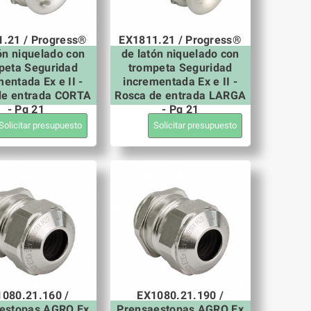
.21 / Progress®
EX1811.21 / Progress®
ón niquelado con
de latón niquelado con
peta Seguridad
trompeta Seguridad
entada Ex e II -
incrementada Ex e II -
de entrada CORTA
Rosca de entrada LARGA
- Pg 21
- Pg 21
Solicitar presupuesto
Solicitar presupuesto
080.21.160 /
EX1080.21.190 /
estopas AGRO Ex
Prensaestopas AGRO Ex