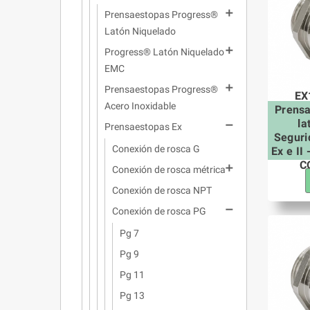

Prensaestopas Progress®
Latón Niquelado

Progress® Latón Niquelado
EMC

Prensaestopas Progress®
EX
Acero Inoxidable
Prens
la

Prensaestopas Ex
Seguri
Conexión de rosca G
Ex e II
C

Conexión de rosca métrica
Conexión de rosca NPT

Conexión de rosca PG
Pg 7
Pg 9
Pg 11
Pg 13