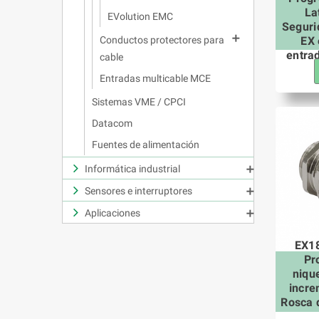
La
EVolution EMC
Seguri

EX 
Conductos protectores para
entra
cable
Entradas multicable MCE
Sistemas VME / CPCI
Datacom
Fuentes de alimentación
Informática industrial

Sensores e interruptores

Aplicaciones

EX18
Pr
niqu
incre
Rosca 