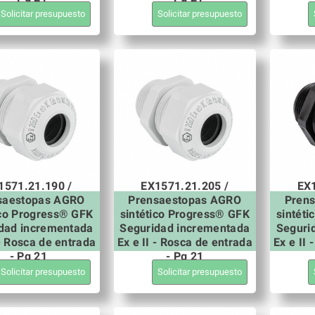
Solicitar presupuesto
Solicitar presupuesto
1571.21.190 /
EX1571.21.205 /
EX1
saestopas AGRO
Prensaestopas AGRO
Pren
ico Progress® GFK
sintético Progress® GFK
sintét
dad incrementada
Seguridad incrementada
Seguri
 - Rosca de entrada
Ex e II - Rosca de entrada
Ex e II
- Pg 21
- Pg 21
Solicitar presupuesto
Solicitar presupuesto