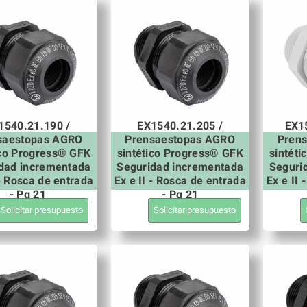
1540.21.190 /
EX1540.21.205 /
EX1
saestopas AGRO
Prensaestopas AGRO
Pren
ico Progress® GFK
sintético Progress® GFK
sintét
dad incrementada
Seguridad incrementada
Seguri
 - Rosca de entrada
Ex e II - Rosca de entrada
Ex e II
- Pg 21
- Pg 21
Solicitar presupuesto
Solicitar presupuesto