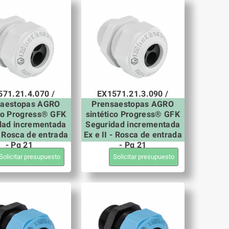
571.21.4.070 /
EX1571.21.3.090 /
saestopas AGRO
Prensaestopas AGRO
ico Progress® GFK
sintético Progress® GFK
dad incrementada
Seguridad incrementada
 - Rosca de entrada
Ex e II - Rosca de entrada
- Pg 21
- Pg 21
Solicitar presupuesto
Solicitar presupuesto