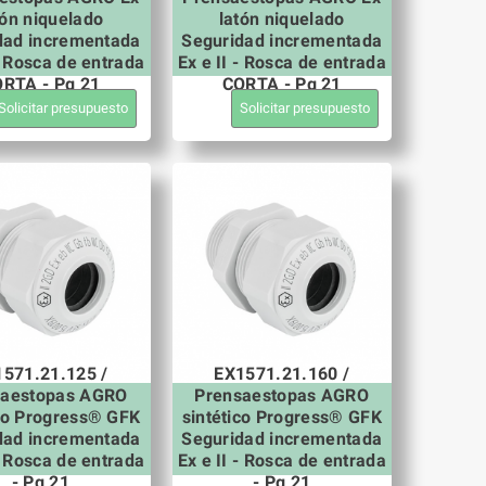
tón niquelado
latón niquelado
dad incrementada
Seguridad incrementada
 - Rosca de entrada
Ex e II - Rosca de entrada
RTA - Pg 21
CORTA - Pg 21
Solicitar presupuesto
Solicitar presupuesto
571.21.125 /
EX1571.21.160 /
saestopas AGRO
Prensaestopas AGRO
ico Progress® GFK
sintético Progress® GFK
dad incrementada
Seguridad incrementada
 - Rosca de entrada
Ex e II - Rosca de entrada
- Pg 21
- Pg 21