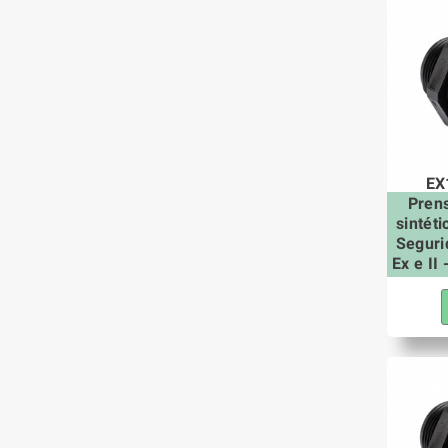
EX
Pren
sintét
Seguri
Ex e II