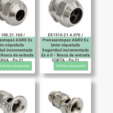
100.21.160 /
EX1310.21.4.070 /
estopas AGRO Ex
Prensaestopas AGRO Ex
tón niquelado
latón niquelado
dad incrementada
Seguridad incrementada
 - Rosca de entrada
Ex e II - Rosca de entrada
RGA - Pg 21
CORTA - Pg 21
Solicitar presupuesto
Solicitar presupuesto