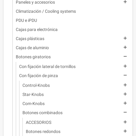

Paneles y accesorios
Climatización / Cooling systems
PDU e iPDU
Cajas para electrónica

Cajas plásticas

Cajas de aluminio

Botones giratorios

Con fijación lateral de tornillos

Con fijación de pinza

Control-Knobs

Star-Knobs

Com-Knobs

Botones combinados

ACCESORIOS

Botones redondos