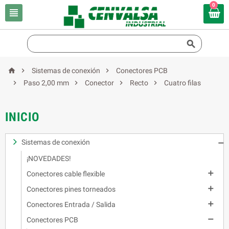
0





Sistemas de conexión
Conectores PCB




Paso 2,00 mm
Conector
Recto
Cuatro filas
INICIO
Sistemas de conexión

¡NOVEDADES!

Conectores cable flexible

Conectores pines torneados

Conectores Entrada / Salida

Conectores PCB