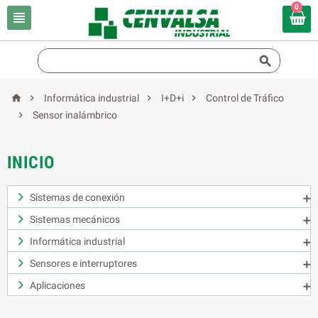
0






Informática industrial
I+D+i
Control de Tráfico

Sensor inalámbrico
INICIO
Sistemas de conexión

Sistemas mecánicos

Informática industrial

Sensores e interruptores

Aplicaciones
